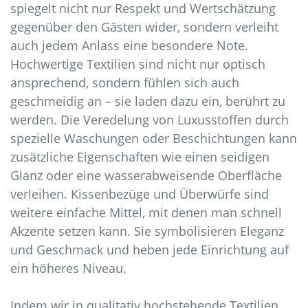
spiegelt nicht nur Respekt und Wertschätzung
https://christianfischbacher.s3.nl-
ams.scw.cloud/historische-
gegenüber den Gästen wider, sondern verleiht
stoffreproduktionen.html
auch jedem Anlass eine besondere Note.
https://christianfischbacher.s3.nl-
Hochwertige Textilien sind nicht nur optisch
ams.scw.cloud/textilkunst-galerie.html
ansprechend, sondern fühlen sich auch
https://christianfischbacher.s3.nl-
geschmeidig an – sie laden dazu ein, berührt zu
ams.scw.cloud/seltene-textilfunde.html
werden. Die Veredelung von Luxusstoffen durch
https://christianfischbacher.s3.nl-
spezielle Waschungen oder Beschichtungen kann
ams.scw.cloud/pflegeanleitungen.html
zusätzliche Eigenschaften wie einen seidigen
https://christianfischbacher.s3.nl-
ams.scw.cloud/event-ausstattung.html
Glanz oder eine wasserabweisende Oberfläche
https://christianfischbacher.s3.nl-
verleihen. Kissenbezüge und Überwürfe sind
ams.scw.cloud/yacht-jet-textilien.html
weitere einfache Mittel, mit denen man schnell
https://christianfischbacher.s3.nl-
Akzente setzen kann. Sie symbolisieren Eleganz
ams.scw.cloud/architekten-designer-portal.html
und Geschmack und heben jede Einrichtung auf
https://christianfischbacher.s3.nl-
ein höheres Niveau.
ams.scw.cloud/stoffmuster-service.html
https://christianfischbacher.s3.nl-
Indem wir in qualitativ hochstehende Textilien
ams.scw.cloud/privacy-policy.html