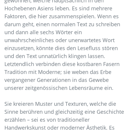
gewonnen, welche hauptsächlich in den
https://christianfischbacher.s3.nl-
Hochebenen Asiens leben. Es sind mehrere
ams.scw.cloud/interior-design-service.html
https://christianfischbacher.s3.nl-
Faktoren, die hier zusammenspielen. Wenn es
ams.scw.cloud/hochzeits-geschenkregister.html
darum geht, einen normalen Text zu schreiben
https://christianfischbacher.s3.nl-
und dann alle sechs Wörter ein
ams.scw.cloud/luxus-im-detail.html
unwahrscheinliches oder unerwartetes Wort
https://christianfischbacher.s3.nl-
einzusetzen, könnte dies den Lesefluss stören
ams.scw.cloud/farbberatung.html
und den Text unnatürlich klingen lassen.
https://christianfischbacher.s3.nl-
Letztendlich verbinden diese kostbaren Fasern
ams.scw.cloud/textilien-nach-maß.html
Tradition mit Moderne; sie weben das Erbe
https://christianfischbacher.s3.nl-
ams.scw.cloud/umweltbewusste-luxusstoffe.html
vergangener Generationen in das Gewebe
https://christianfischbacher.s3.nl-
unserer zeitgenössischen Lebensräume ein.
ams.scw.cloud/atelierbesuche.html
https://christianfischbacher.s3.nl-
Sie kreieren Muster und Texturen, welche die
ams.scw.cloud/stofflexikon.html
Sinne berühren und gleichzeitig eine Geschichte
https://christianfischbacher.s3.nl-
erzählen – sei es von traditioneller
ams.scw.cloud/kunsthandwerkliche-
Handwerkskunst oder moderner Ästhetik. Es
veredelungen.html