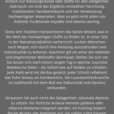
einfach nur Kleidungsstücke oder Stoffe für den alltäglichen
Gebrauch; sie sind das Ergebnis innovativer Forschung,
traditioneller Handwerkskunst und der Verwendung
hochwertigster Materialien. Aber es geht nicht allein um
Ästhetik: Funktionale Aspekte sind ebenso wichtig.
Diese drei Textilien repräsentieren die Spitze dessen, was in
der Welt der hochwertigen Stoffe zu finden ist. In einer Zeit,
in der Massenproduktion vorherrscht, suchen Menschen
nach Wegen, sich durch ihre Kleidung auszudrücken und
Individualität zu betonen. Kaschmir gilt als einer der edelsten
und begehrtesten Wollstoffe überhaupt. Stellen Sie sich vor,
Sie lassen sich nach einem langen Tag in weiche, luxuriöse
Bettwäsche fallen – ein Gefühl wie auf Wolken zu schlafen.
Jede Naht wird mit Akribie gesetzt; jeder Schnitt reflektiert
das hohe Niveau an Fachkenntnis. Die Luxustextilienbranche
ist traditionell mit dem Bild von Exklusivität und Opulenz
verbunden.
Verpassen Sie auch nicht die Gelegenheit, saisonale Akzente
zu setzen: Für festliche Anlässe könnten goldene oder
silberne Elemente integriert werden; im Frühling lockern
florale Muster das Ambiente auf. Sie sollten luftig hängen