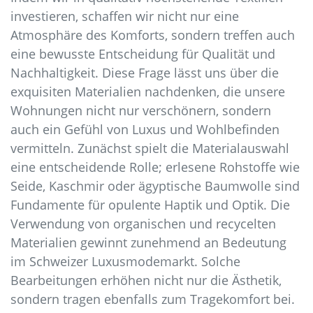
https://christianfischbacher.s3.nl-
investieren, schaffen wir nicht nur eine
ams.scw.cloud/sitemap.html
Atmosphäre des Komforts, sondern treffen auch
https://christianfischbacher.s3.nl-
eine bewusste Entscheidung für Qualität und
ams.scw.cloud/sitemap.xml
Nachhaltigkeit. Diese Frage lässt uns über die
https://christianfischbacher.s3.nl-
exquisiten Materialien nachdenken, die unsere
ams.scw.cloud/about-us.html
Wohnungen nicht nur verschönern, sondern
https://christianfischbacher.s3.nl-
auch ein Gefühl von Luxus und Wohlbefinden
ams.scw.cloud/feed.xml
vermitteln. Zunächst spielt die Materialauswahl
eine entscheidende Rolle; erlesene Rohstoffe wie
Seide, Kaschmir oder ägyptische Baumwolle sind
Fundamente für opulente Haptik und Optik. Die
Verwendung von organischen und recycelten
Materialien gewinnt zunehmend an Bedeutung
im Schweizer Luxusmodemarkt. Solche
Bearbeitungen erhöhen nicht nur die Ästhetik,
sondern tragen ebenfalls zum Tragekomfort bei.