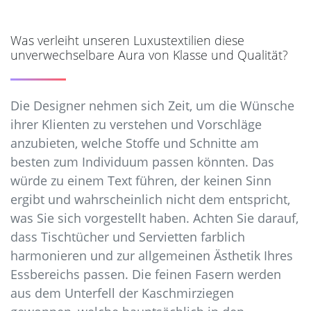
ams.scw.cloud/cashmere-wolle.html
https://christianfischbacher.s3.nl-
Was verleiht unseren Luxustextilien diese
ams.scw.cloud/exotische-lederwaren.html
unverwechselbare Aura von Klasse und Qualität?
https://christianfischbacher.s3.nl-
ams.scw.cloud/maßgeschneiderte-vorhange.html
https://christianfischbacher.s3.nl-
Die Designer nehmen sich Zeit, um die Wünsche
ams.scw.cloud/luxuriose-
ihrer Klienten zu verstehen und Vorschläge
wandbespannungen.html
anzubieten, welche Stoffe und Schnitte am
https://christianfischbacher.s3.nl-
besten zum Individuum passen könnten. Das
ams.scw.cloud/exklusive-polstermobel.html
würde zu einem Text führen, der keinen Sinn
https://christianfischbacher.s3.nl-
ams.scw.cloud/designer-kooperationen.html
ergibt und wahrscheinlich nicht dem entspricht,
https://christianfischbacher.s3.nl-
was Sie sich vorgestellt haben. Achten Sie darauf,
ams.scw.cloud/limited-editions.html
dass Tischtücher und Servietten farblich
https://christianfischbacher.s3.nl-
harmonieren und zur allgemeinen Ästhetik Ihres
ams.scw.cloud/stoffpflege-deluxe.html
Essbereichs passen. Die feinen Fasern werden
https://christianfischbacher.s3.nl-
aus dem Unterfell der Kaschmirziegen
ams.scw.cloud/personliche-beratung.html